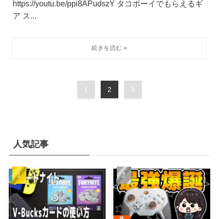
https://youtu.be/ppi8APudszY タコボーイでもらえるギ
ア ス...
1
2
3
人気記事